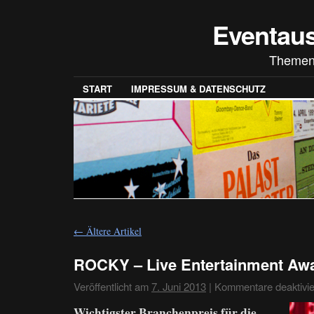
Eventau
Themen
START
IMPRESSUM & DATENSCHUTZ
←
Ältere Artikel
ROCKY – Live Entertainment Aw
Veröffentlicht am
7. Juni 2013
|
Kommentare deaktivie
Wichtigster Branchenpreis für die